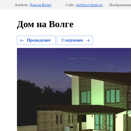
Альбом:
Дом на Волге
Сайт:
architect-kirin.ru
Изображение
Дом на Волге
Предыдущее
Следующее