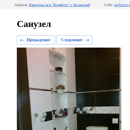
Альбом:
Квартира м/р "Комфорт" г. Волжский
Сайт:
architect-
Санузел
Предыдущее
Следующее